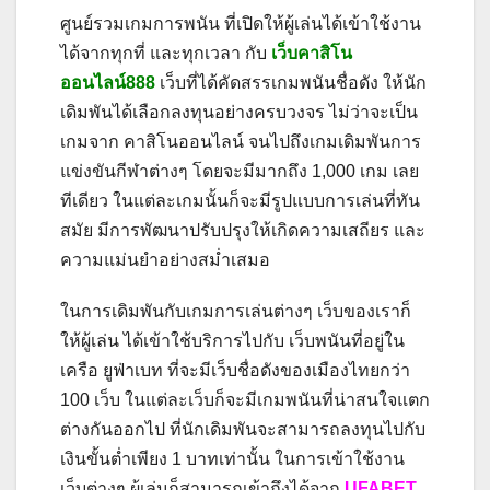
ศูนย์รวมเกมการพนัน ที่เปิดให้ผู้เล่นได้เข้าใช้งาน
ได้จากทุกที่ และทุกเวลา กับ
เว็บคาสิโน
ออนไลน์888
เว็บที่ได้คัดสรรเกมพนันชื่อดัง ให้นัก
เดิมพันได้เลือกลงทุนอย่างครบวงจร ไม่ว่าจะเป็น
เกมจาก คาสิโนออนไลน์ จนไปถึงเกมเดิมพันการ
แข่งขันกีฬาต่างๆ โดยจะมีมากถึง 1,000 เกม เลย
ทีเดียว ในแต่ละเกมนั้นก็จะมีรูปแบบการเล่นที่ทัน
สมัย มีการพัฒนาปรับปรุงให้เกิดความเสถียร และ
ความแม่นยำอย่างสม่ำเสมอ
ในการเดิมพันกับเกมการเล่นต่างๆ เว็บของเราก็
ให้ผู้เล่น ได้เข้าใช้บริการไปกับ เว็บพนันที่อยู่ใน
เครือ ยูฟ่าเบท ที่จะมีเว็บชื่อดังของเมืองไทยกว่า
100 เว็บ ในแต่ละเว็บก็จะมีเกมพนันที่น่าสนใจแตก
ต่างกันออกไป ที่นักเดิมพันจะสามารถลงทุนไปกับ
เงินขั้นต่ำเพียง 1 บาทเท่านั้น ในการเข้าใช้งาน
เว็บต่างๆ ผู้เล่นก็สามารถเข้าถึงได้จาก
UFABET