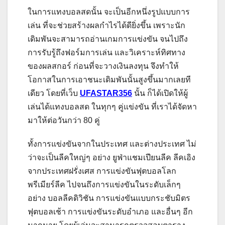
ในการแทงบอลสดนั้น จะเป็นอีกหนึ่งรูปแบบการ
เล่น ที่จะช่วยสร้างผลกำไรได้ดียิ่งขึ้น เพราะนัก
เดิมพันจะสามารถอ่านเกมการแข่งขัน จนไปถึง
การรับรู้ถึงฟอร์มการเล่น และวิเคราะห์ทิศทาง
ของผลสกอร์ ก่อนที่จะวางเงินลงทุน จึงทำให้
โอกาสในการเอาชนะเดิมพันนั้นสูงขึ้นมากเลยที
เดียว โดยที่เว็บ
UFASTAR356
นั้น ก็ได้เปิดให้ผู้
เล่นได้แทงบอลสด ในทุกๆ คู่แข่งขัน ที่เราได้จัดหา
มาให้ต่อวันกว่า 80 คู่
ทั้งการแข่งขันจากในประเทศ และต่างประเทศ ไม่
ว่าจะเป็นลีคใหญ่ๆ อย่าง ยูฟ่าแชมเปียนลีค ลีคเอิง
จากประเทศฝรั่งเศส การแข่งขันฟุตบอลโลก
พรีเมียร์ลีค ไปจนถึงการแข่งขันในระดับเล็กๆ
อย่าง บอลลีคดิวิชัน การแข่งขันแบบกระชับมิตร
ฟุตบอลเช้า การแข่งขันระดับอำเภอ และอื่นๆ อีก