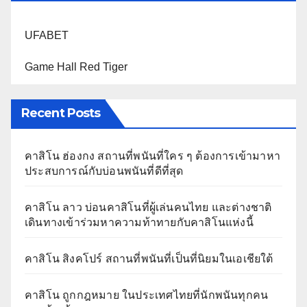
UFABET
Game Hall Red Tiger
Recent Posts
คาสิโน ฮ่องกง สถานที่พนันที่ใคร ๆ ต้องการเข้ามาหา
ประสบการณ์กับบ่อนพนันที่ดีที่สุด
คาสิโน ลาว บ่อนคาสิโนที่ผู้เล่นคนไทย และต่างชาติ
เดินทางเข้าร่วมหาความท้าทายกับคาสิโนแห่งนี้
คาสิโน สิงคโปร์ สถานที่พนันที่เป็นที่นิยมในเอเชียใต้
คาสิโน ถูกกฎหมาย ในประเทศไทยที่นักพนันทุกคน