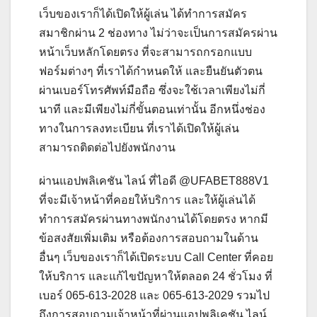
เว็บของเราก็ได้เปิดให้ผู้เล่น ได้ทำการสมัคร
สมาชิกผ่าน 2 ช่องทาง ไม่ว่าจะเป็นการสมัครผ่าน
หน้าเว็บหลักโดยตรง ที่จะสามารถกรอกแบบ
ฟอร์มต่างๆ ที่เราได้กำหนดให้ และยืนยันตัวตน
ผ่านเบอร์โทรศัพท์มือถือ ซึ่งจะใช้เวลาเพียงไม่กี่
นาที และมีเพียงไม่กี่ขั้นตอนเท่านั้น อีกหนึ่งช่อง
ทางในการลงทะเบียน ที่เราได้เปิดให้ผู้เล่น
สามารถติดต่อไปยังพนักงาน
ผ่านแอปพลิเคชัน ไลน์ ที่ไอดี @UFABET888V1
ที่จะมีเจ้าหน้าที่คอยให้บริการ และให้ผู้เล่นได้
ทำการสมัครผ่านทางพนักงานได้โดยตรง หากมี
ข้อสงสัยเพิ่มเติม หรือต้องการสอบถามในด้าน
อื่นๆ เว็บของเราก็ได้เปิดระบบ Call Center ที่คอย
ให้บริการ และแก้ไขปัญหาให้ตลอด 24 ชั่วโมง ที่
เบอร์ 065-613-2028 และ 065-613-2029 รวมไป
ถึงการสอบถามเจ้าหน้าที่ผ่านแอปพลิเคชัน ไลน์