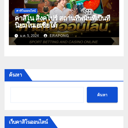
คาสิโนออนไลน์
คาสิโน สิงคโปร์ สถานที่พนันที่เป็นที่
นิยมในเอเชียใต้
ม.ค. 5, 2024
ERAPONG
ค้นหา
ค้นหา
เว็บคาสิโนออนไลน์