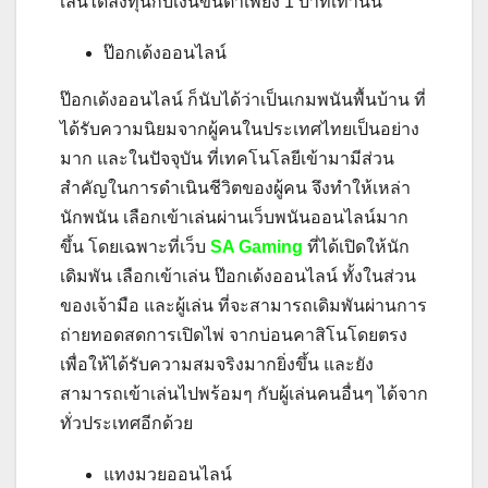
เล่นได้ลงทุนกับเงินขั้นต่ำเพียง 1 บาทเท่านั้น
ป๊อกเด้งออนไลน์
ป๊อกเด้งออนไลน์ ก็นับได้ว่าเป็นเกมพนันพื้นบ้าน ที่
ได้รับความนิยมจากผู้คนในประเทศไทยเป็นอย่าง
มาก และในปัจจุบัน ที่เทคโนโลยีเข้ามามีส่วน
สำคัญในการดำเนินชีวิตของผู้คน จึงทำให้เหล่า
นักพนัน เลือกเข้าเล่นผ่านเว็บพนันออนไลน์มาก
ขึ้น โดยเฉพาะที่เว็บ
SA Gaming
ที่ได้เปิดให้นัก
เดิมพัน เลือกเข้าเล่น ป๊อกเด้งออนไลน์ ทั้งในส่วน
ของเจ้ามือ และผู้เล่น ที่จะสามารถเดิมพันผ่านการ
ถ่ายทอดสดการเปิดไพ่ จากบ่อนคาสิโนโดยตรง
เพื่อให้ได้รับความสมจริงมากยิ่งขึ้น และยัง
สามารถเข้าเล่นไปพร้อมๆ กับผู้เล่นคนอื่นๆ ได้จาก
ทั่วประเทศอีกด้วย
แทงมวยออนไลน์