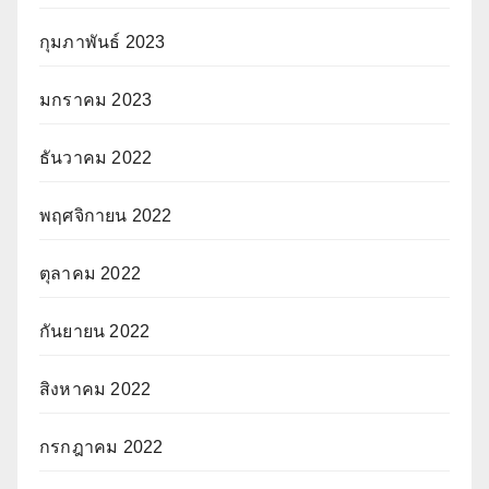
กุมภาพันธ์ 2023
มกราคม 2023
ธันวาคม 2022
พฤศจิกายน 2022
ตุลาคม 2022
กันยายน 2022
สิงหาคม 2022
กรกฎาคม 2022