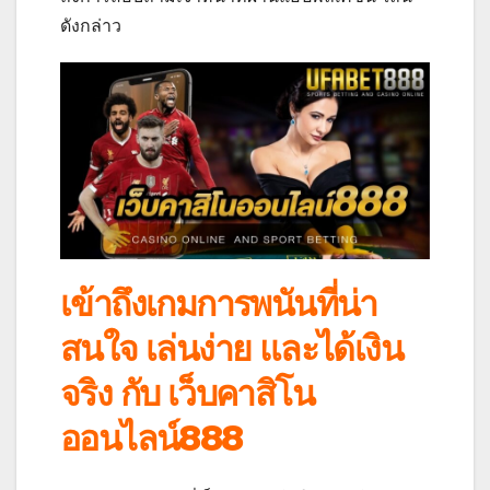
ดังกล่าว
เข้าถึงเกมการพนันที่น่า
สนใจ เล่นง่าย และได้เงิน
จริง กับ เว็บคาสิโน
ออนไลน์888