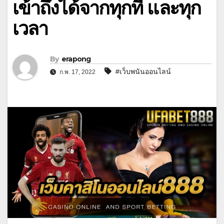
เข้าถึงได้จากทุกที่ และทุก
เวลา
By
erapong
#เว็บพนันออนไลน์
ก.พ. 17, 2022