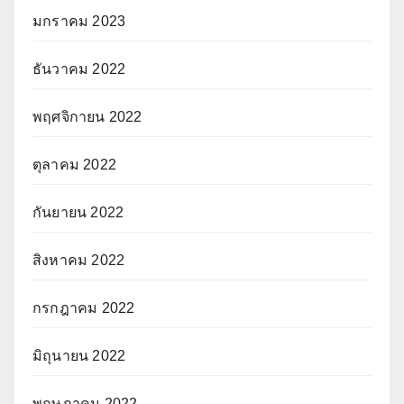
มกราคม 2023
ธันวาคม 2022
พฤศจิกายน 2022
ตุลาคม 2022
กันยายน 2022
สิงหาคม 2022
กรกฎาคม 2022
มิถุนายน 2022
พฤษภาคม 2022