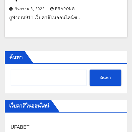
กันยายน 3, 2022
ERAPONG
ยูฟ่าเบท911 เว็บคาสิโนออนไลน์ข…
ค้นหา
ค้นหา
เว็บคาสิโนออนไลน์
UFABET