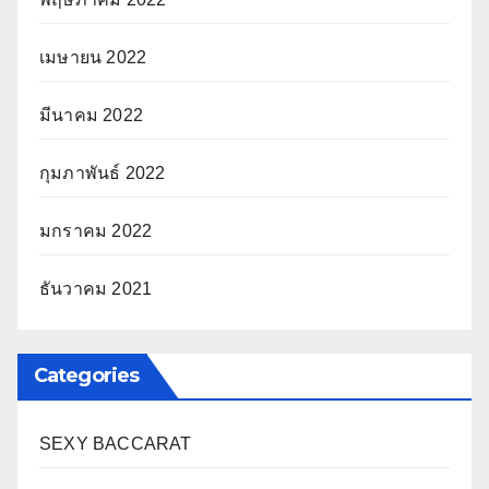
เมษายน 2022
มีนาคม 2022
กุมภาพันธ์ 2022
มกราคม 2022
ธันวาคม 2021
Categories
SEXY BACCARAT