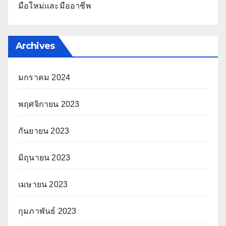
มือใหม่และมืออาชีพ
Archives
มกราคม 2024
พฤศจิกายน 2023
กันยายน 2023
มิถุนายน 2023
เมษายน 2023
กุมภาพันธ์ 2023