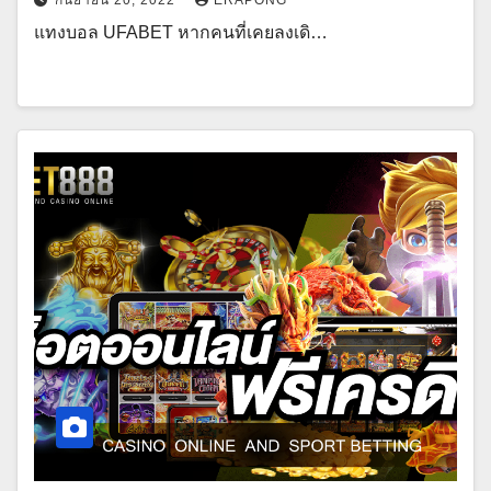
กันยายน 20, 2022
ERAPONG
แทงบอล UFABET หากคนที่เคยลงเดิ…