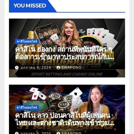
YOU MISSED
คาสิโนออนไลน์
คาสิโน ฮ่องกง สถานที่พนันที่ใคร ๆ
ต้องการเข้ามาหาประสบการณ์กับ
บ่อนพนันที่ดีที่สุด
มกราคม 8, 2024
ERAPONG
คาสิโนออนไลน์
คาสิโน ลาว บ่อนคาสิโนที่ผู้เล่นคน
ไทย และต่างชาติ เดินทางเข้าร่วม
หาความท้าทายกับคาสิโนแห่งนี้
มกราคม 6, 2024
ERAPONG