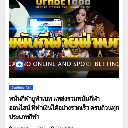
เว็บพนันออนไลน์
พนันกีฬายูฟ่าเบท แหล่งรวมพนันกีฬา
ออนไลน์ ที่ทำเงินได้อย่างรวดเร็ว ครบถ้วนทุก
ประเภทกีฬา