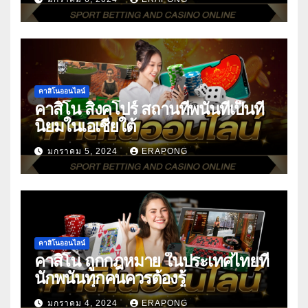
คาสิโนออนไลน์
คาสิโน สิงคโปร์ สถานที่พนันที่เป็นที่
นิยมในเอเชียใต้
มกราคม 5, 2024
ERAPONG
คาสิโนออนไลน์
คาสิโน ถูกกฎหมาย ในประเทศไทยที่
นักพนันทุกคนควรต้องรู้
มกราคม 4, 2024
ERAPONG