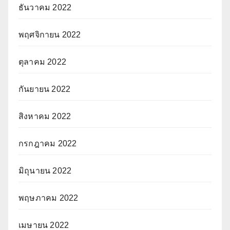
ธันวาคม 2022
พฤศจิกายน 2022
ตุลาคม 2022
กันยายน 2022
สิงหาคม 2022
กรกฎาคม 2022
มิถุนายน 2022
พฤษภาคม 2022
เมษายน 2022