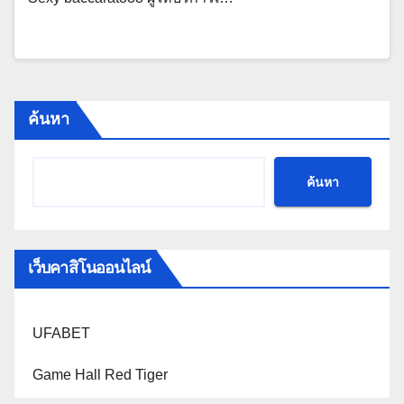
ค้นหา
ค้นหา
เว็บคาสิโนออนไลน์
UFABET
Game Hall Red Tiger