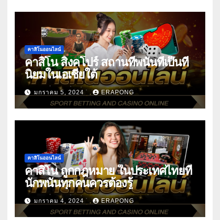
คาสิโนออนไลน์
คาสิโน สิงคโปร์ สถานที่พนันที่เป็นที่
นิยมในเอเชียใต้
มกราคม 5, 2024
ERAPONG
คาสิโนออนไลน์
คาสิโน ถูกกฎหมาย ในประเทศไทยที่
นักพนันทุกคนควรต้องรู้
มกราคม 4, 2024
ERAPONG