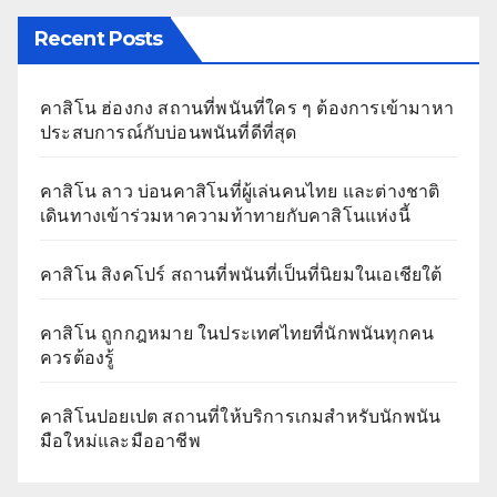
Recent Posts
คาสิโน ฮ่องกง สถานที่พนันที่ใคร ๆ ต้องการเข้ามาหา
ประสบการณ์กับบ่อนพนันที่ดีที่สุด
คาสิโน ลาว บ่อนคาสิโนที่ผู้เล่นคนไทย และต่างชาติ
เดินทางเข้าร่วมหาความท้าทายกับคาสิโนแห่งนี้
คาสิโน สิงคโปร์ สถานที่พนันที่เป็นที่นิยมในเอเชียใต้
คาสิโน ถูกกฎหมาย ในประเทศไทยที่นักพนันทุกคน
ควรต้องรู้
คาสิโนปอยเปต สถานที่ให้บริการเกมสำหรับนักพนัน
มือใหม่และมืออาชีพ