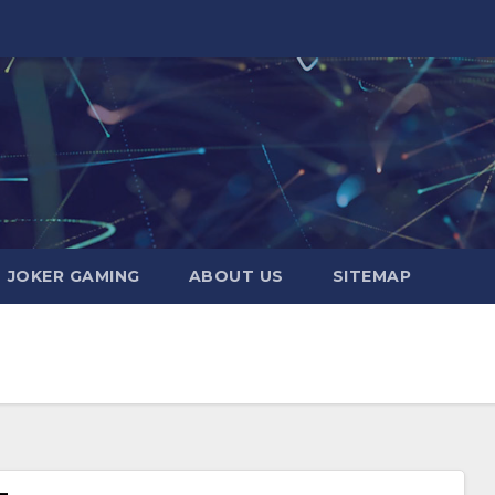
JOKER GAMING
ABOUT US
SITEMAP