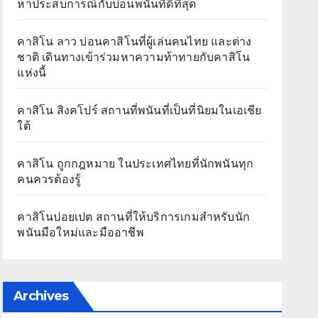
หาประสบการณ์กับบ่อนพนันที่ดีที่สุด
คาสิโน ลาว บ่อนคาสิโนที่ผู้เล่นคนไทย และต่าง
ชาติ เดินทางเข้าร่วมหาความท้าทายกับคาสิโน
แห่งนี้
คาสิโน สิงคโปร์ สถานที่พนันที่เป็นที่นิยมในเอเชีย
ใต้
คาสิโน ถูกกฎหมาย ในประเทศไทยที่นักพนันทุก
คนควรต้องรู้
คาสิโนปอยเปต สถานที่ให้บริการเกมสำหรับนัก
พนันมือใหม่และมืออาชีพ
Archives