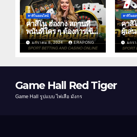
คาสิโนออนไลน์
คาสิโนออ
คาสิโน ฮ่องกง สถานที่
คาสิโ
พนันที่ใคร ๆ ต้องการเข้า
ผู้เล
มาหาประสบการณ์กับ
เดิน
มกราคม 8, 2024
ERAPONG
มกรา
บ่อนพนันที่ดีที่สุด
ท้าทา
Game Hall Red Tiger
Game Hall รูปแบบ ไพ่เสือ มังกร