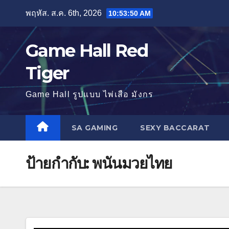
Skip
พฤหัส. ส.ค. 6th, 2026
10:53:51 AM
to
content
Game Hall Red
Tiger
Game Hall รูปแบบ ไพ่เสือ มังกร
SA GAMING
SEXY BACCARAT
ป้ายกำกับ:
พนันมวยไทย