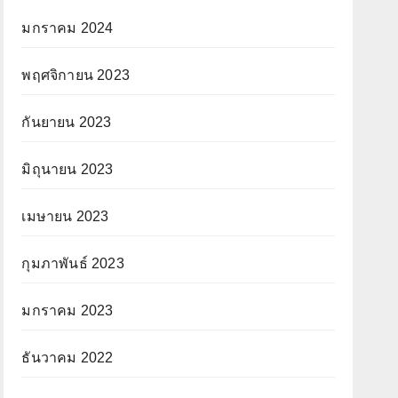
มกราคม 2024
พฤศจิกายน 2023
กันยายน 2023
มิถุนายน 2023
เมษายน 2023
กุมภาพันธ์ 2023
มกราคม 2023
ธันวาคม 2022