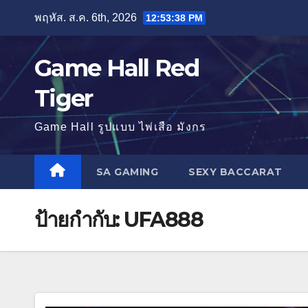
Skip
พฤหัส. ส.ค. 6th, 2026
12:53:39 PM
to
content
Game Hall Red
Tiger
Game Hall รูปแบบ ไพ่เสือ มังกร
SA GAMING
SEXY BACCARAT
ป้ายกำกับ:
UFA888