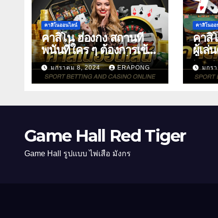
คาสิโนออนไลน์
คาสิโนออ
คาสิโน ฮ่องกง สถานที่
คาสิโ
พนันที่ใคร ๆ ต้องการเข้า
ผู้เล
มาหาประสบการณ์กับ
เดิน
มกราคม 8, 2024
ERAPONG
มกรา
บ่อนพนันที่ดีที่สุด
ท้าทา
Game Hall Red Tiger
Game Hall รูปแบบ ไพ่เสือ มังกร