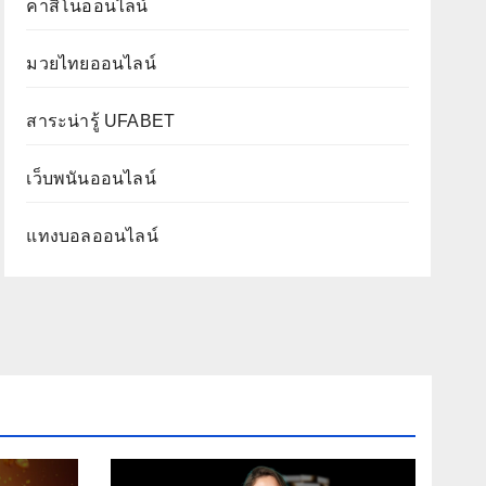
คาสิโนออนไลน์
มวยไทยออนไลน์
สาระน่ารู้ UFABET
เว็บพนันออนไลน์
แทงบอลออนไลน์