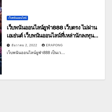
เว็บพนันออนไลน์
เว็บพนันออนไลน์ยูฟ่า888 เว็บตรง ไม่ผ่าน
เอเย่นต์ เว็บพนันออนไลน์ที่เหล่านักลงทุนทั่ว
โลกเลือกใช้บริการ
ธันวาคม 2, 2022
ERAPONG
เว็บพนันออนไลน์ยูฟ่า888 เป็นเว…