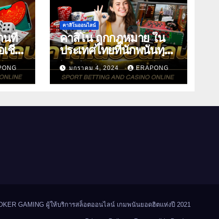
คาสิโนออนไลน์
นที่
คาสิโน ถูกกฎหมาย ใน
อเชีย
ประเทศไทยที่นักพนันทุก
คนควรต้องรู้
PONG
มกราคม 4, 2024
ERAPONG
OKER GAMING ผู้ให้บริการสล็อตออนไลน์ เกมพนันยอดฮิตแห่งปี 2021