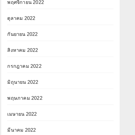
พฤศจิกายน 2022
ตุลาคม 2022
กันยายน 2022
สิงหาคม 2022
กรกฎาคม 2022
มิถุนายน 2022
พฤษภาคม 2022
เมษายน 2022
มีนาคม 2022